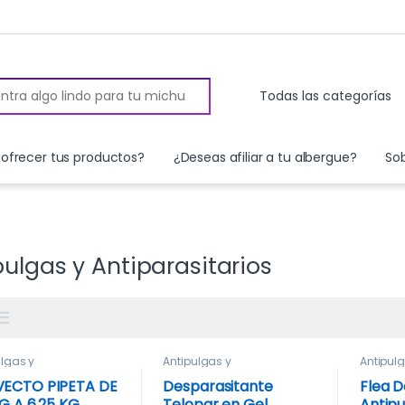
 for:
ofrecer tus productos?
¿Deseas afiliar a tu albergue?
So
pulgas y Antiparasitarios
ulgas y
Antipulgas y
Antipul
rasitarios
Antiparasitarios
Antipara
Peines 
ECTO PIPETA DE
Desparasitante
Flea D
KG A 6.25 KG
Telopar en Gel
Antipu