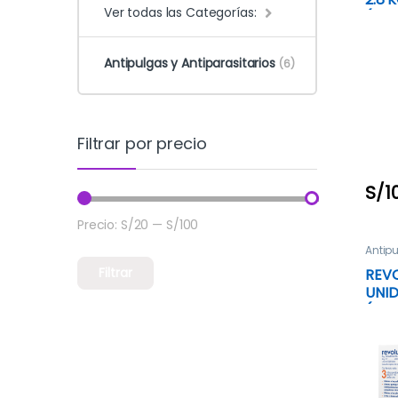
Ver todas las Categorías:
(GA
Antipulgas y Antiparasitarios
(6)
Filtrar por precio
S/
1
Precio:
S/20
—
S/100
Precio mínimo
Precio máximo
Antip
Antipa
Filtrar
REVO
UNID
(NAR
2.5-