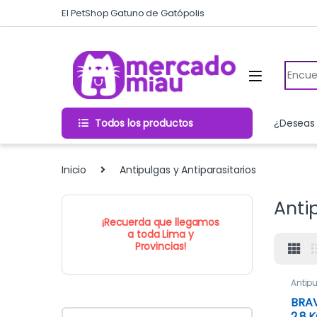
Skip to navigation
Skip to content
El PetShop Gatuno de Gatópolis
Search
Todos los productos
¿Deseas 
Inicio
Antipulgas y Antiparasitarios
Anti
¡Recuerda que llegamos
a toda Lima y
Provincias!
Antip
Antipa
BRAV
2.8 