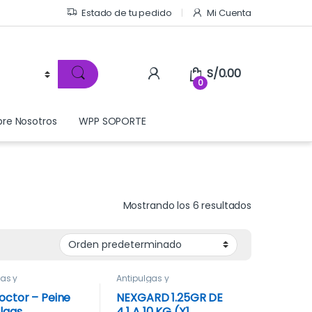
Estado de tu pedido
Mi Cuenta
S/
0.00
0
bre Nosotros
WPP SOPORTE
Mostrando los 6 resultados
gas y
Antipulgas y
sitarios
,
Higiene,
Antiparasitarios
y Cuidado
octor – Peine
NEXGARD 1.25GR DE
lgas
4.1 A 10 KG (X1