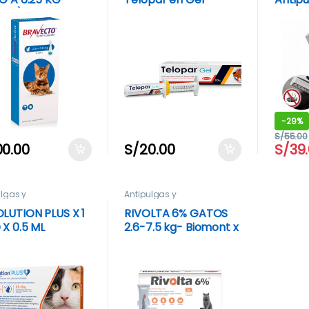
TOS)
-
29%
S/
55.00
00.00
S/
20.00
S/
39
ulgas y
Antipulgas y
rasitarios
Antiparasitarios
LUTION PLUS X 1
RIVOLTA 6% GATOS
 X 0.5 ML
2.6-7.5 kg- Biomont x
ANJA FELINOS
Unidad
5 KG)