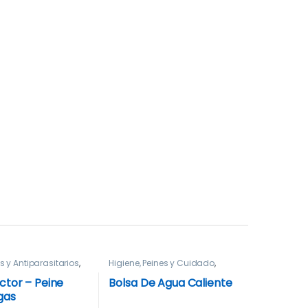
s y Antiparasitarios
,
Higiene, Peines y Cuidado
,
Peines y Cuidado
Neonatal
ctor – Peine
Bolsa De Agua Caliente
gas