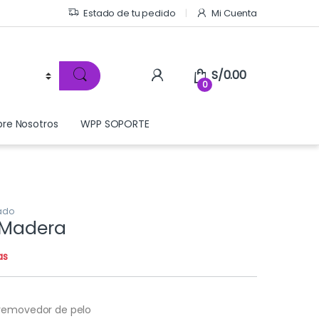
Estado de tu pedido
Mi Cuenta
S/
0.00
0
bre Nosotros
WPP SOPORTE
dado
 Madera
as
 removedor de pelo