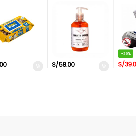
 VERA Y
DULA) X 50
ADES
-
29%
S/
39.
.00
S/
58.00