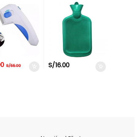
00
S/
16.00
S/
55.00