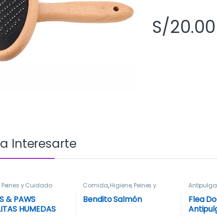
S/
20.00
a Interesarte
, Peines y Cuidado
Comida
,
Higiene, Peines y
Antipulga
Cuidado
Higiene, 
S & PAWS
Bendito Salmón
Flea Do
LITAS HUMEDAS
Antipul