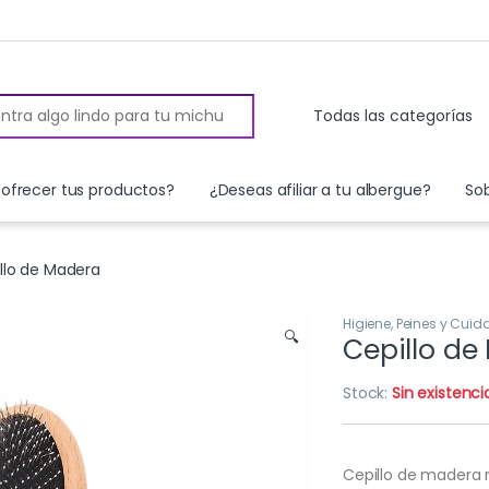
 for:
ofrecer tus productos?
¿Deseas afiliar a tu albergue?
So
llo de Madera
Higiene, Peines y Cui
🔍
Cepillo de
Stock:
Sin existenci
Cepillo de madera