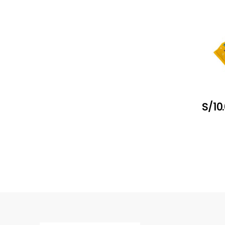
(ALOE
CALEN
UNID
S/
10