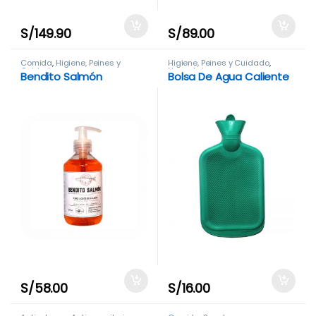
S/
149.90
S/
89.00
Comida
,
Higiene, Peines y
Higiene, Peines y Cuidado
,
Cuidado
Neonatal
Bendito Salmón
Bolsa De Agua Caliente
S/
58.00
S/
16.00