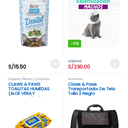
-
17%
S/
350.00
S/
15.50
S/
290.00
Higiene, Peines y Cuidado
Mochilas
CLAWS & PAWS
Claws & Paws
TOALLITAS HUMEDAS
Transportador De Tela
(ALOE VERA Y
Talla 2 Negro
CALENDULA) X 50
UNIDADES