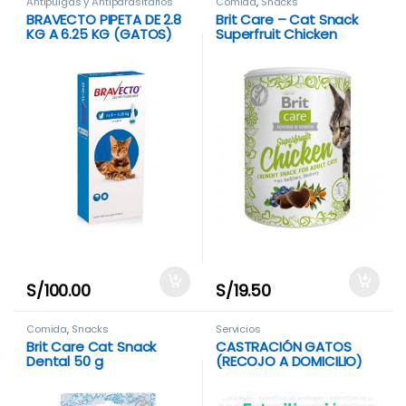
Antipulgas y Antiparasitarios
Comida
,
Snacks
BRAVECTO PIPETA DE 2.8
Brit Care – Cat Snack
KG A 6.25 KG (GATOS)
Superfruit Chicken
S/
100.00
S/
19.50
Comida
,
Snacks
Servicios
Brit Care Cat Snack
CASTRACIÓN GATOS
Dental 50 g
(RECOJO A DOMICILIO)