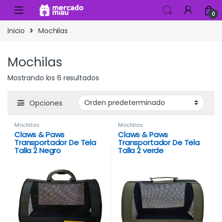
Skip to navigation
Skip to content
0
Inicio
Mochilas
Mochilas
Mostrando los 6 resultados
Opciones
Mochilas
Mochilas
Claws & Paws
Claws & Paws
Transportador De Tela
Transportador De Tela
Talla 2 Negro
Talla 2 verde