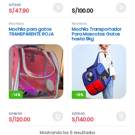
S/
70.00
S/
47.90
S/
100.00
Mochilas
Mochilas
Mochila para gatos
Mochila Transportador
TRANSPARENTE ROJA
Para Mascotas Gatos
hasta 9kg
-
14%
-
18%
S/
140.00
S/
170.00
S/
120.00
S/
140.00
Este producto tiene múltiples variantes. Las opciones se pue
Mostrando los 6 resultados