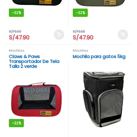
-
32%
-
32%
S/
70.00
S/
70.00
S/
47.90
S/
47.90
Mochilas
Mochilas
Claws & Paws
Mochila para gatos 5kg
Transportador De Tela
Talla 2 verde
-
32%