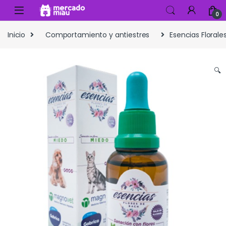
Skip to navigation
Skip to content
0
Inicio
Comportamiento y antiestres
Esencias Florale
🔍