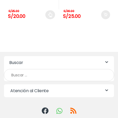
S/
25.00
S/
30.00
S/
20.00
S/
25.00
Este producto tiene múltiples variantes. Las opciones se pue
Buscar
Buscar:
Atención al Cliente