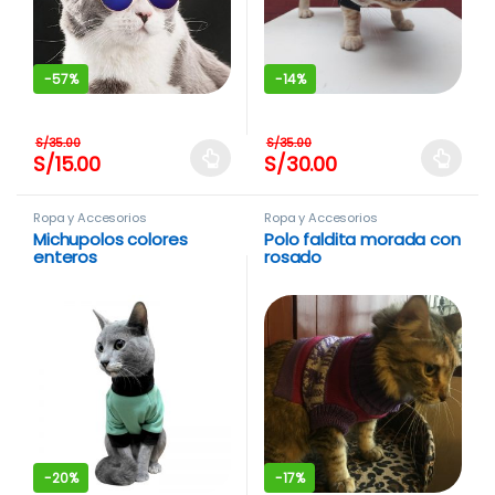
-
57%
-
14%
S/
35.00
S/
35.00
S/
15.00
S/
30.00
Este producto tiene múltiples variantes. Las opciones se pue
Este producto tiene múltiples 
Ropa y Accesorios
Ropa y Accesorios
Michupolos colores
Polo faldita morada con
enteros
rosado
-
20%
-
17%