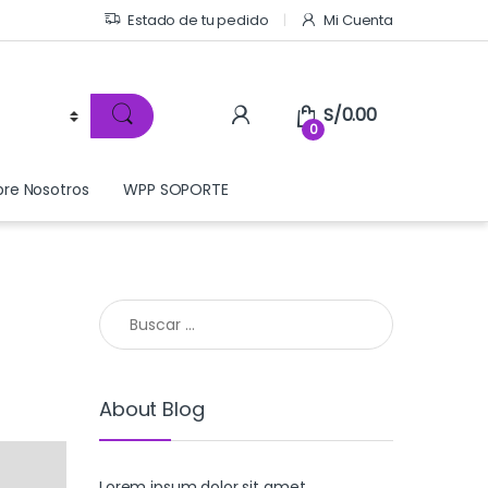
Estado de tu pedido
Mi Cuenta
S/
0.00
0
bre Nosotros
WPP SOPORTE
Buscar:
About Blog
Lorem ipsum dolor sit amet,