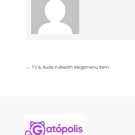
Navegación de entradas
←
TV & Audio Fullwidth Megamenu Item