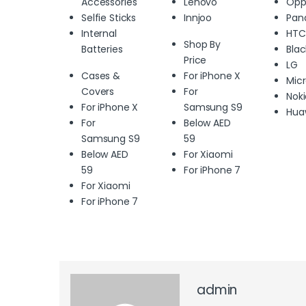
Accessories
Lenovo
Opp
Selfie Sticks
Innjoo
Pan
Internal
HTC
Shop By
Batteries
Blac
Price
LG
Cases &
For iPhone X
Mic
Covers
For
Nok
For iPhone X
Samsung S9
Hua
For
Below AED
Samsung S9
59
Below AED
For Xiaomi
59
For iPhone 7
For Xiaomi
For iPhone 7
admin