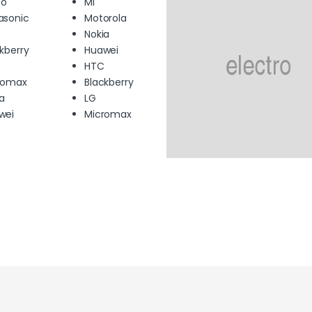
o
Mi
asonic
Motorola
Nokia
kberry
Huawei
HTC
romax
Blackberry
ia
LG
wei
Micromax