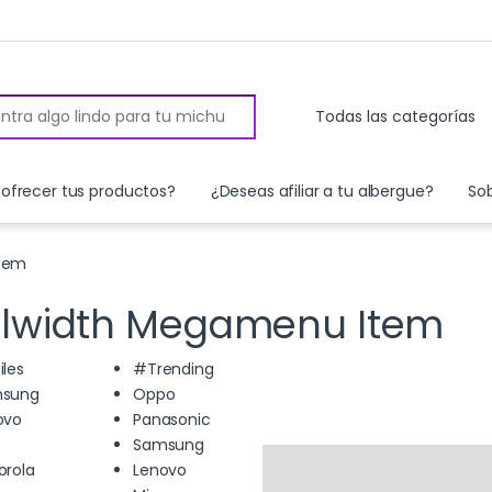
 for:
ofrecer tus productos?
¿Deseas afiliar a tu albergue?
So
Item
ullwidth Megamenu Item
iles
#Trending
sung
Oppo
ovo
Panasonic
Samsung
orola
Lenovo