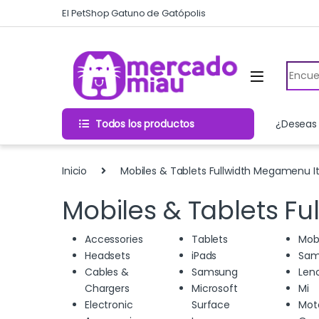
Skip to navigation
Skip to content
El PetShop Gatuno de Gatópolis
Search
Todos los productos
¿Deseas 
Inicio
Mobiles & Tablets Fullwidth Megamenu 
Mobiles & Tablets F
Accessories
Tablets
Mob
Headsets
iPads
Sam
Cables &
Samsung
Len
Chargers
Microsoft
Mi
Electronic
Surface
Mot