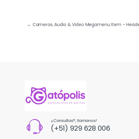
Navegación de entradas
←
Cameras, Audio & Video Megamenu Item – Heade
¿Consultas?, llamanos!
(+51) 929 628 006