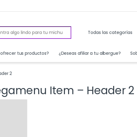
 for:
ofrecer tus productos?
¿Deseas afiliar a tu albergue?
So
ader 2
Megamenu Item – Header 2