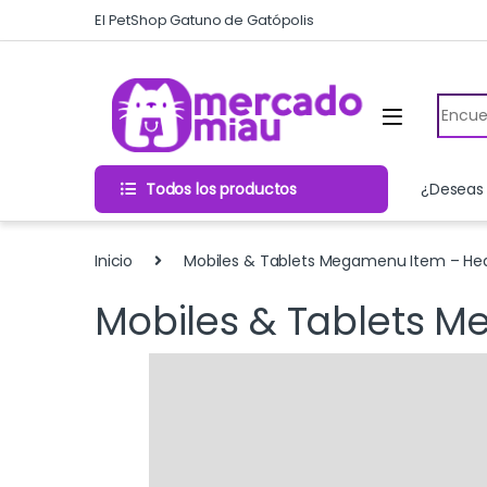
Skip to navigation
Skip to content
El PetShop Gatuno de Gatópolis
Search
Todos los productos
¿Deseas 
Inicio
Mobiles & Tablets Megamenu Item – He
Mobiles & Tablets 