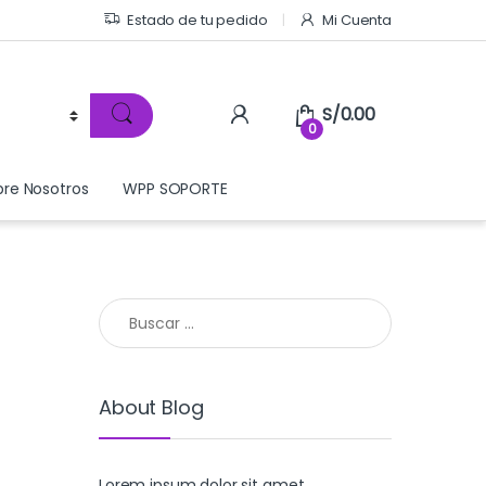
Estado de tu pedido
Mi Cuenta
S/
0.00
0
bre Nosotros
WPP SOPORTE
Buscar:
About Blog
Lorem ipsum dolor sit amet,