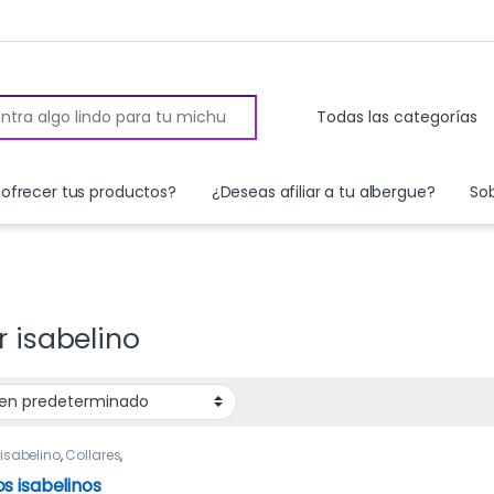
 for:
ofrecer tus productos?
¿Deseas afiliar a tu albergue?
So
r isabelino
 isabelino
,
Collares
,
y Accesorios
s isabelinos