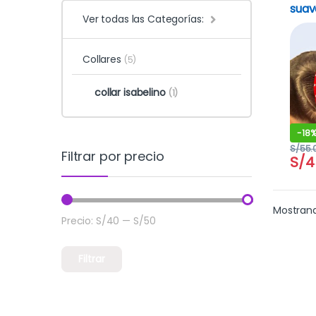
suav
Ver todas las Categorías:
Collares
(5)
collar isabelino
(1)
-
18
S/
55.
Filtrar por precio
S/
4
Mostrand
Precio:
S/40
—
S/50
Precio mínimo
Precio máximo
Filtrar