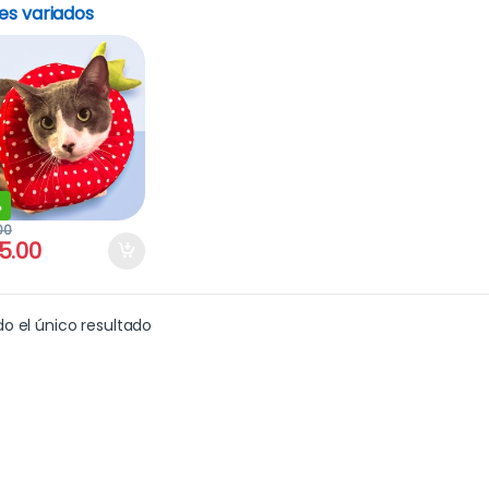
es variados
%
00
5.00
o el único resultado