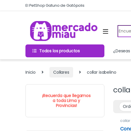
Skip to navigation
Skip to content
El PetShop Gatuno de Gatópolis
Search
Todos los productos
¿Deseas 
Inicio
Collares
collar isabelino
colla
¡Recuerda que llegamos
a toda Lima y
Provincias!
collar
Ropa 
Cono