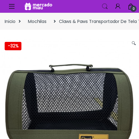
Skip to navigation
Skip to content
0
Inicio
Mochilas
Claws & Paws Transportador De Tela T
🔍
-
32%