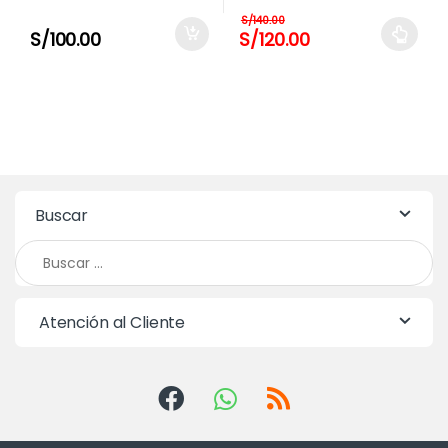
S/
140.00
S/
100.00
S/
120.00
Este producto tiene múltiples 
Buscar
Buscar:
Atención al Cliente