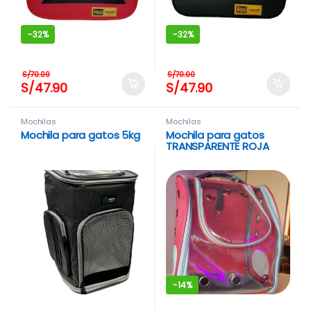
-
32%
-
32%
S/
70.00
S/
70.00
S/
47.90
S/
47.90
Mochilas
Mochilas
Mochila para gatos 5kg
Mochila para gatos
TRANSPARENTE ROJA
-
14%