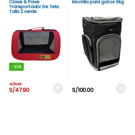
Claws & Paws
Mochila para gatos 5kg
Transportador De Tela
Talla 2 verde
-
32%
S/
70.00
S/
47.90
S/
100.00