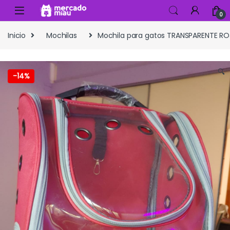
Skip to navigation
Skip to content
0
Inicio
Mochilas
Mochila para gatos TRANSPARENTE RO
🔍
-
14%