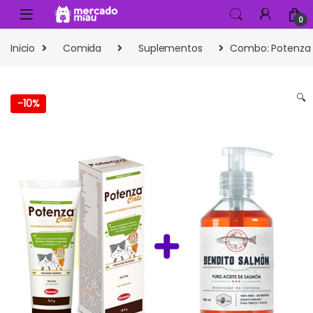
Skip to navigation
Skip to content
0
Inicio
Comida
Suplementos
Combo: Potenza 
🔍
-
10%