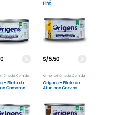
Piña
50
S/
5.50
to húmedo
,
Comida
Alimento húmedo
,
Comida
s – Filete de
Origens – Filete de
con Camaron
Atun con Corvina