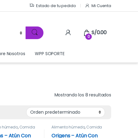
Estado de tu pedido
Mi Cuenta
S/
0.00
0
bre Nosotros
WPP SOPORTE
Mostrando los 8 resultados
to húmedo
,
Comida
Alimento húmedo
,
Comida
s – Atún Con
Origens – Atún Con