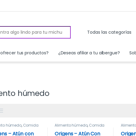
 for:
ofrecer tus productos?
¿Deseas afiliar a tu albergue?
So
ento húmedo
nto húmedo
,
Comida
Alimento húmedo
,
Comida
Alimen
ens – Atún con
Origens – Atún Con
Origen