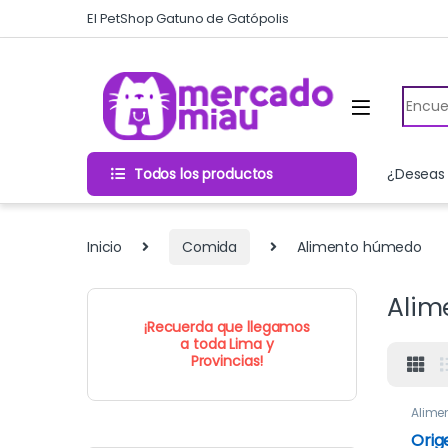
Skip to navigation
Skip to content
El PetShop Gatuno de Gatópolis
Search
Todos los productos
¿Deseas 
Inicio
Comida
Alimento húmedo
Alim
¡Recuerda que llegamos
a toda Lima y
Provincias!
Alime
Orig