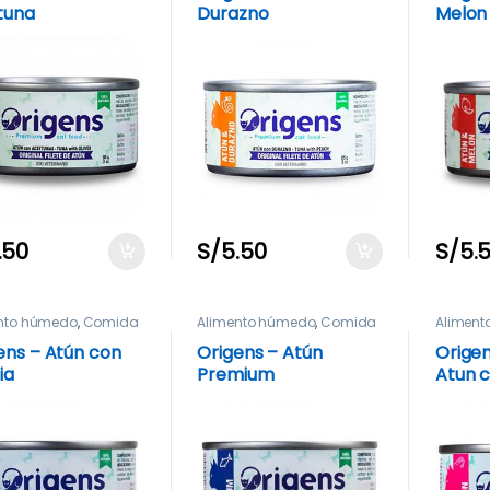
tuna
Durazno
Melon
.50
S/
5.50
S/
5.
nto húmedo
,
Comida
Alimento húmedo
,
Comida
Alimen
ens – Atún con
Origens – Atún
Origen
ia
Premium
Atun 