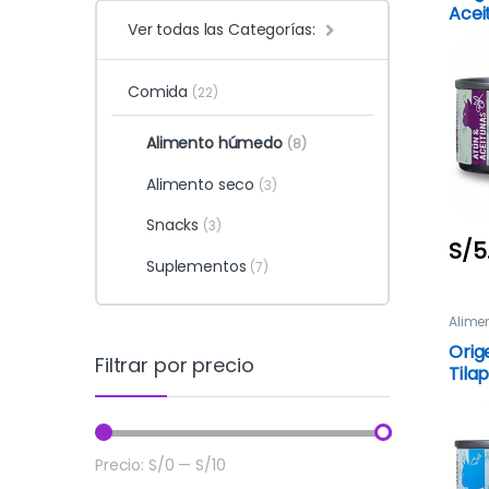
Acei
Ver todas las Categorías:
Comida
(22)
Alimento húmedo
(8)
Alimento seco
(3)
Snacks
(3)
S/
5
Suplementos
(7)
Alime
Orig
Filtrar por precio
Tilap
Precio:
S/0
—
S/10
Precio mínimo
Precio máximo