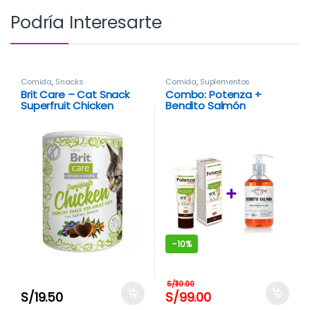
Podría Interesarte
Comida
,
Snacks
Comida
,
Suplementos
Brit Care – Cat Snack
Combo: Potenza +
Superfruit Chicken
Bendito Salmón
-
10%
S/
110.00
S/
19.50
S/
99.00