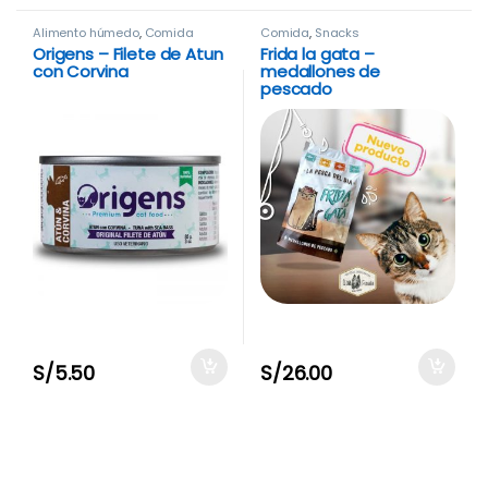
Alimento húmedo
,
Comida
Comida
,
Snacks
Origens – Filete de Atun
Frida la gata –
con Corvina
medallones de
pescado
S/
5.50
S/
26.00