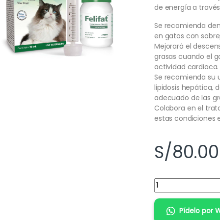
de energía a través 
Se recomienda dent
en gatos con sobre
Mejorará el descen
grasas cuando el ga
actividad cardiaca.
Se recomienda su 
lipidosis hepática,
adecuado de las gr
Colabora en el tra
estas condiciones e
S/
80.00
Cantidad:
Pídelo por