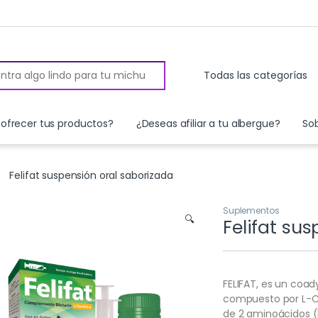
 for:
ofrecer tus productos?
¿Deseas afiliar a tu albergue?
So
Felifat suspensión oral saborizada
Suplementos
🔍
Felifat su
FELIFAT, es un coad
compuesto por L-Car
de 2 aminoácidos (l