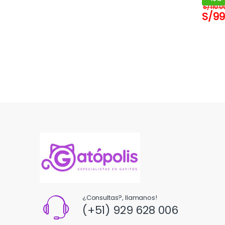
S/
110.0
S/
99
¿Consultas?, llamanos!
(+51) 929 628 006