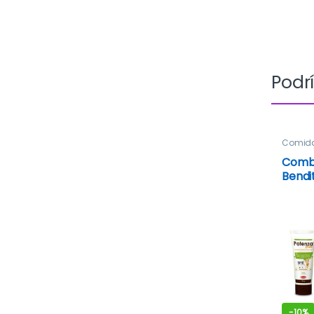
Podrí
Comid
Combo
Bendi
-
10%