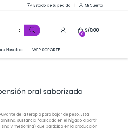
Estado de tu pedido
Mi Cuenta
S/
0.00
0
bre Nosotros
WPP SOPORTE
spensión oral saborizada
yuvante de la terapia para bajar de peso. Está
nitina, sustancia fabricada en el hígado a partir
isina y metionina) que participa en la producción