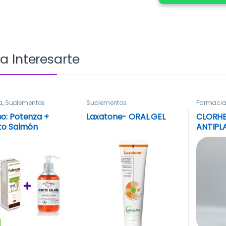
a Interesarte
a
,
Suplementos
Suplementos
Farmaci
: Potenza +
Laxatone- ORAL GEL
CLORHE
to Salmón
ANTIPL