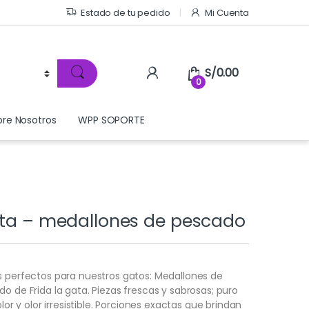
Estado de tu pedido
Mi Cuenta
S/
0.00
0
bre Nosotros
WPP SOPORTE
ata – medallones de pescado
s perfectos para nuestros gatos: Medallones de
do de Frida la gata. Piezas frescas y sabrosas; puro
olor y olor irresistible. Porciones exactas que brindan