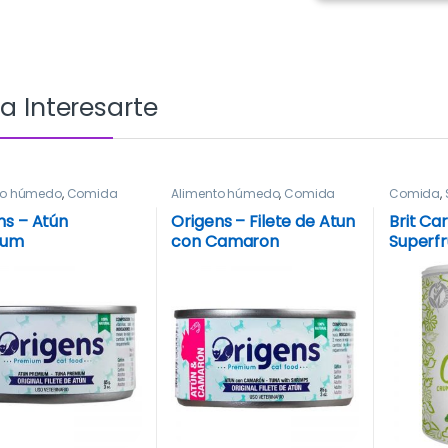
a Interesarte
to húmedo
,
Comida
Alimento húmedo
,
Comida
Comida
,
ns – Atún
Origens – Filete de Atun
Brit Ca
ium
con Camaron
Superfr