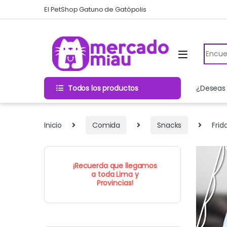
Skip to navigation
Skip to content
El PetShop Gatuno de Gatópolis
Search
Todos los productos
¿Deseas 
Inicio
Comida
Snacks
Frid
¡Recuerda que llegamos
a toda Lima y
Provincias!