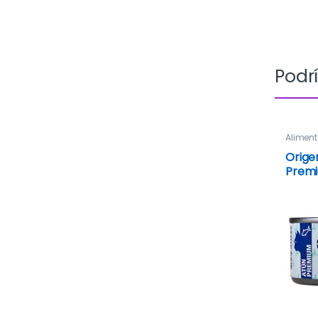
Podrí
Alimen
Orige
Prem