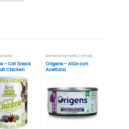
Snacks
Alimento húmedo
,
Comida
re – Cat Snack
Origens – Atún con
uit Chicken
Aceituna