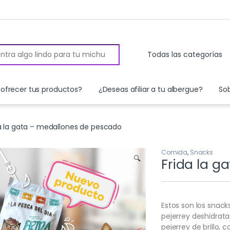
 for:
ofrecer tus productos?
¿Deseas afiliar a tu albergue?
So
a la gata – medallones de pescado
Comida
,
Snacks
🔍
Frida la g
Estos son los snack
pejerrey deshidrata
pejerrey de brillo, c