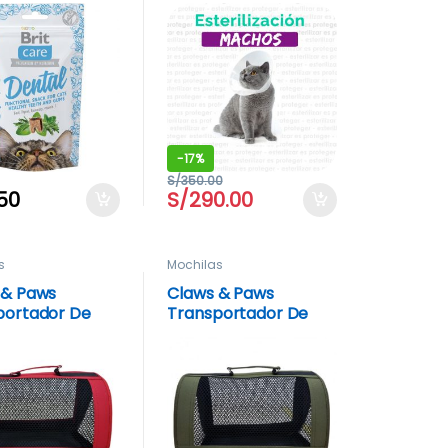
DOMICILIO)
-
17%
S/
350.00
.50
S/
290.00
s
Mochilas
 & Paws
Claws & Paws
portador De
Transportador De
alla 2 verde
Tela Talla 2 verde