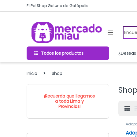
Skip to navigation
Skip to content
El PetShop Gatuno de Gatópolis
Search
Todos los productos
¿Deseas 
Inicio
Shop
Sho
¡Recuerda que llegamos
a toda Lima y
Provincias!
Adopc
Adop