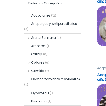
año
Todas las Categorías
Adopciones
(12)
Antipulgas y Antiparasitarios
(6)
Arena Sanitaria
(0)
Areneros
(1)
Catnip
(0)
Collares
(5)
Adopc
Comida
(22)
Adop
Comportamiento y antiestres
año
(3)
CyberMiau
(1)
Farmacia
(3)