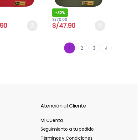
-
32%
S/
70.00
.90
S/
47.90
1
2
3
4
Atención al Cliente
Mi Cuenta
Seguimiento a tu pedido
Términos y Condiciones