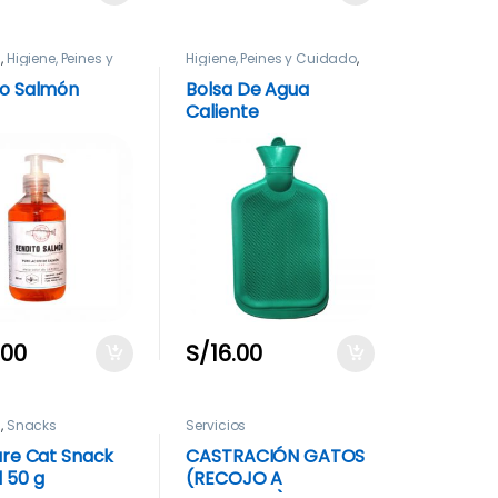
a
,
Higiene, Peines y
Higiene, Peines y Cuidado
,
o
Neonatal
to Salmón
Bolsa De Agua
Caliente
.00
S/
16.00
a
,
Snacks
Servicios
are Cat Snack
CASTRACIÓN GATOS
 50 g
(RECOJO A