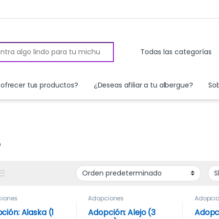
 for:
ofrecer tus productos?
¿Deseas afiliar a tu albergue?
So
p
iones
Adopciones
Adopci
ción: Alaska (1
Adopción: Alejo (3
Adopci