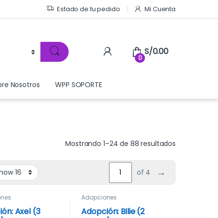
Estado de tu pedido
Mi Cuenta
S/
0.00
0
bre Nosotros
WPP SOPORTE
Mostrando 1–24 de 88 resultados
→
of 4
ones
Adopciones
ón: Axel (3
Adopción: Bilie (2