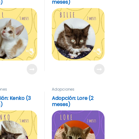
)
meses)
ones
Adopciones
ón: Kenko (3
Adopción: Lore (2
)
meses)