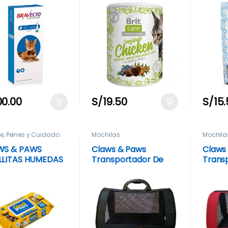
TOS)
00.00
S/
19.50
S/
15
e, Peines y Cuidado
Mochilas
Mochila
WS & PAWS
Claws & Paws
Claws
LLITAS HUMEDAS
Transportador De
Trans
E VERA Y
Tela Talla 2 Negro
Tela T
NDULA) X 50
DADES