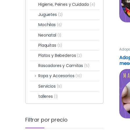
Higiene, Peines y Cuidado
(4)
Juguetes
(2)
Mochilas
(6)
Neonatal
(1)
Plaquitas
(3)
Adopc
Platos y Bebederos
(2)
Adop
mes
Rascadores y Camitas
(5)
Ropa y Accesorios
(10)
Servicios
(9)
talleres
(1)
Filtrar por precio