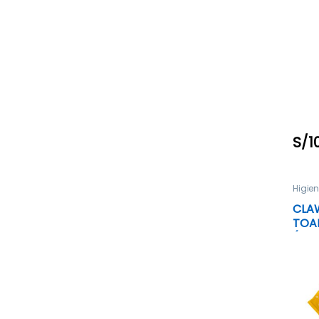
(GA
S/
1
Higien
CLA
TOA
(ALO
CALE
UNI