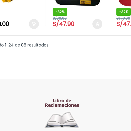
-
32%
-
32%
S/
70.00
S/
70.00
0.00
S/
47.90
S/
47
o 1–24 de 88 resultados