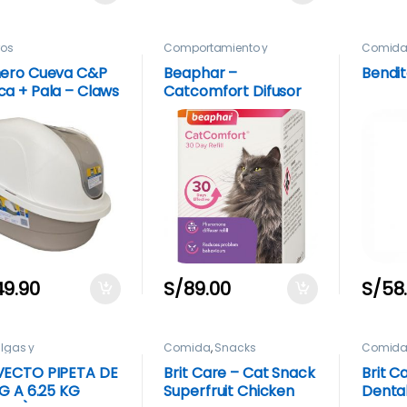
ros
Comportamiento y
Comid
antiestres
Cuidad
ero Cueva C&P
Beaphar –
Bendi
a + Pala – Claws
Catcomfort Difusor
aws
Refill
49.90
S/
89.00
S/
58
ulgas y
Comida
,
Snacks
Comid
rasitarios
ECTO PIPETA DE
Brit Care – Cat Snack
Brit C
KG A 6.25 KG
Superfruit Chicken
Dental